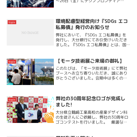
～26日（金）にテクノフロンティア
2024「第42回 モータ技術展」に出展い
たします。JIS C 2541「赤外線カメラに
よる鉄心表面の損失分布の熱的測定方
法」...
環境配慮型経営向け『SDGs エコ
topix
私募債』発行のお知らせ
弊社において、『SDGs エコ私募債』を
発行し、大分銀行にてお引受けいただき
ました。『SDGs エコ私募債』とは、国
や自治体等から環境配慮型経営について
の認証・認定を受けている、環境に配慮
した経営に取り組む企業が発行できる私
【モータ技術展ご来場の御礼】
topix
募債です。弊社で...
このたびは、「モータ技術展」にて弊社
ブースへお立ち寄りいただき、誠にあり
がとうございました。会期中は多くの皆
さまにご来場いただき、弊社の製品・技
術にご興味をお持ちいただけたことを、
大変嬉しく思っております。おかげさま
で盛況のうちに展示会を終...
弊社の30周年記念ロゴが完成し
topix
ました!
大分県立鶴崎工業高校の産業デザイン科
の生徒さんにご依頼し、弊社の30周年ロ
ゴコンテストを行いました。 厳選なる
抽選の結果最優秀賞1名、優秀賞2名を表
彰！ 写真は最優秀賞の生徒さんと弊社
の社長です。 デザイン科のみなさま、