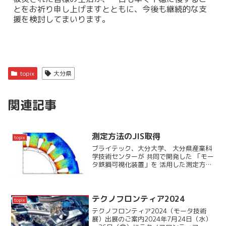
とをお祈り申し上げますとともに、今後も継続的な支
援を検討してまいります。
topix
大分県
関連記事
測定方法のJIS取得
topix
ブライテック、大分大学、 大分県産業科
学技術センターが 共同で開発した 「モー
タ鉄損可視化装置」を 活用した測定方法
が、 2023年12月20日に 経済産業省より
日本産業規格 ＪＩＳ Ｃ ２５４１ 「赤
外線カメラによる 鉄心表面の損失分布...
テクノフロンティア2024
topix
テクノフロンティア2024（モータ技術
展）出展のご案内2024年7月24日（水）