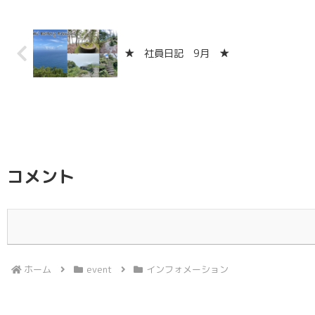
★ 社員日記 9月 ★
コメント
ホーム
event
インフォメーション