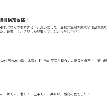
技能検定合格！
頑張ればなんでもできる！と思いました。最初は筆記問題も全部日本語
た。結果、１、２問しか間違っていなかったはずです！...
od work！（良い仕事の為の良い休暇）「１Wの英気を養うには温泉と食事！
した！熱くて、暑くて、上手くて、美味い。最高の夏でした！！