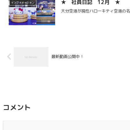
★ 社員日記 12月 ★
インフォメーション
大分空港が現在ハローキティ空港の
最新動画公開中！
コメント