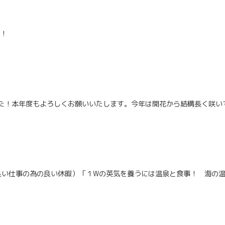
た！
た！本年度もよろしくお願いいたします。今年は開花から結構長く咲い
od work！（良い仕事の為の良い休暇）「１Wの英気を養うには温泉と食事！