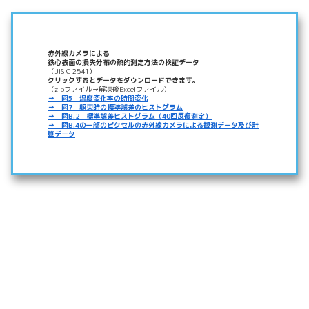
赤外線カメラによる
鉄心表面の損失分布の熱的測定方法の検証データ
（JIS C 2541）
クリックするとデータをダウンロードできます。
（zipファイル→解凍後Excelファイル）
→ 図5 温度変化率の時間変化
→ 図7 収束時の標準誤差のヒストグラム
→ 図B.2 標準誤差ヒストグラム（40回反復測定）
→ 図B.4の一部のピクセルの赤外線カメラによる観測データ及び計
算データ