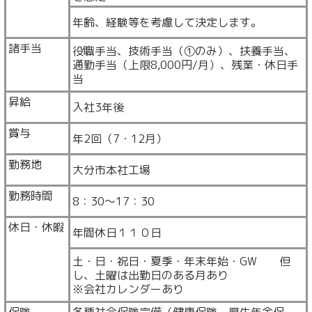
年齢、経験等を考慮して決定します。
諸手当
役職手当、技術手当（①のみ）、扶養手当、
通勤手当（上限8,000円/月）、残業・休日手
当
昇給
入社3年後
賞与
年2回（7・12月）
勤務地
大分市本社工場
勤務時間
8：30～17：30
休日・休暇
年間休日１１０日
土・日・祝日・夏季・年末年始・GW 但
し、土曜は出勤日のある月あり
※会社カレンダーあり
保険
各種社会保険完備（健康保険、厚生年金保