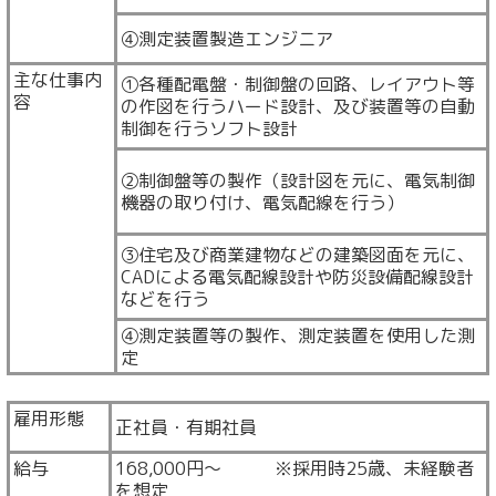
④測定装置製造エンジニア
主な仕事内
①各種配電盤・制御盤の回路、レイアウト等
容
の作図を行うハード設計、及び装置等の自動
制御を行うソフト設計
②制御盤等の製作（設計図を元に、電気制御
機器の取り付け、電気配線を行う）
③住宅及び商業建物などの建築図面を元に、
CADによる電気配線設計や防災設備配線設計
などを行う
④測定装置等の製作、測定装置を使用した測
定
雇用形態
正社員・有期社員
給与
168,000円～ ※採用時25歳、未経験者
を想定